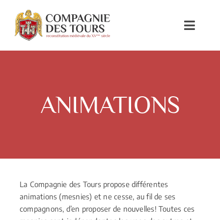
Passer
au
Toggl
contenu
Navig
ACCUEIL
ASSOCIATION
ANIMATIONS
AGENDA
ANIMATIONS
PHOTOS
La Compagnie des Tours propose différentes
animations (mesnies) et ne cesse, au fil de ses
CONTACT
compagnons, d’en proposer de nouvelles! Toutes ces